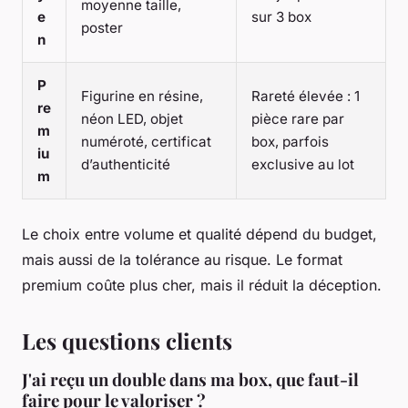
moyenne taille,
e
sur 3 box
poster
n
P
Figurine en résine,
Rareté élevée : 1
re
néon LED, objet
pièce rare par
m
numéroté, certificat
box, parfois
iu
d’authenticité
exclusive au lot
m
Le choix entre volume et qualité dépend du budget,
mais aussi de la tolérance au risque. Le format
premium coûte plus cher, mais il réduit la déception.
Les questions clients
J'ai reçu un double dans ma box, que faut-il
faire pour le valoriser ?