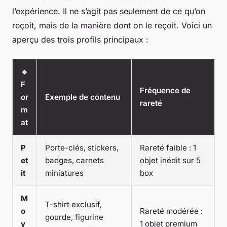
l’expérience. Il ne s’agit pas seulement de ce qu’on
reçoit, mais de la manière dont on le reçoit. Voici un
aperçu des trois profils principaux :
🔹
F
Fréquence de
or
Exemple de contenu
rareté
m
at
P
Porte-clés, stickers,
Rareté faible : 1
et
badges, carnets
objet inédit sur 5
it
miniatures
box
M
T-shirt exclusif,
o
Rareté modérée :
gourde, figurine
y
1 objet premium